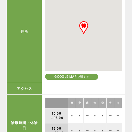
住所
GOOGLE MAPで開く
アクセス
月
火
水
木
金
土
日
10:00
●
●
ー
●
●
ー
ー
～ 13:00
診療時間・休診
日
16:00
●
●
ー
●
●
ー
ー