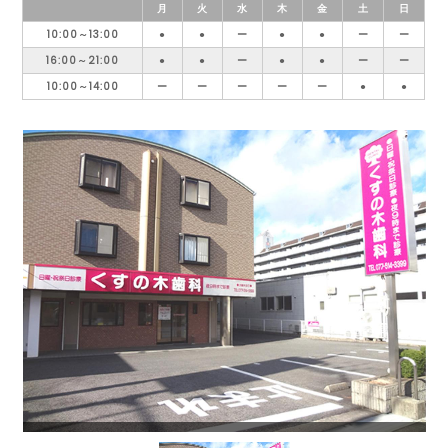
月
火
水
木
金
土
日
10:00～13:00
●
●
ー
●
●
ー
ー
16:00～21:00
●
●
ー
●
●
ー
ー
10:00～14:00
ー
ー
ー
ー
ー
●
●