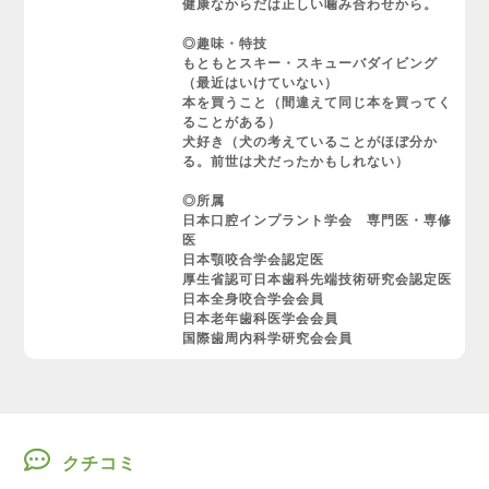
健康なからだは正しい噛み合わせから。
◎趣味・特技
もともとスキー・スキューバダイビング
（最近はいけていない）
本を買うこと（間違えて同じ本を買ってく
ることがある）
犬好き（犬の考えていることがほぼ分か
る。前世は犬だったかもしれない）
◎所属
日本口腔インプラント学会 専門医・専修
医
日本顎咬合学会認定医
厚生省認可日本歯科先端技術研究会認定医
日本全身咬合学会会員
日本老年歯科医学会会員
国際歯周内科学研究会会員
クチコミ