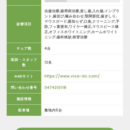
虫歯治療,歯周病治療,差し歯,入れ歯,インプラ
ント,歯並び,噛み合わせ,顎関節症,歯ぎしり,
マウスガード,親知らず,口臭,クリーニング,予
診療項目
防,フッ素塗布,ワイヤー矯正,マウスピース矯
正,オフィスホワイトニング,ホームホワイト
ニング,歯科検診,根管治療
チェア数
4台
医師・スタッフ
12名
数
webサイト
https://www.viva-dc.com/
問い合わせ番号
0474210118
施設情報
駐車場
敷地内5台