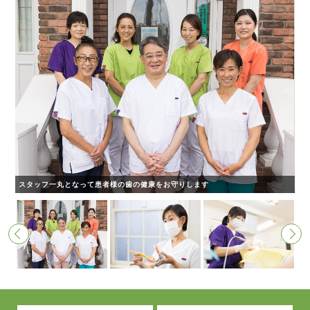
スタッフ一丸となって患者様の歯の健康をお守りします
患