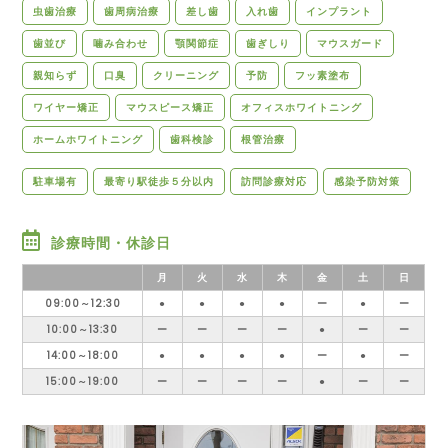
虫歯治療
歯周病治療
差し歯
入れ歯
インプラント
歯並び
噛み合わせ
顎関節症
歯ぎしり
マウスガード
親知らず
口臭
クリーニング
予防
フッ素塗布
ワイヤー矯正
マウスピース矯正
オフィスホワイトニング
ホームホワイトニング
歯科検診
根管治療
駐車場有
最寄り駅徒歩５分以内
訪問診療対応
感染予防対策
診療時間・休診日
月
火
水
木
金
土
日
09:00～12:30
●
●
●
●
ー
●
ー
10:00～13:30
ー
ー
ー
ー
●
ー
ー
14:00～18:00
●
●
●
●
ー
●
ー
15:00～19:00
ー
ー
ー
ー
●
ー
ー