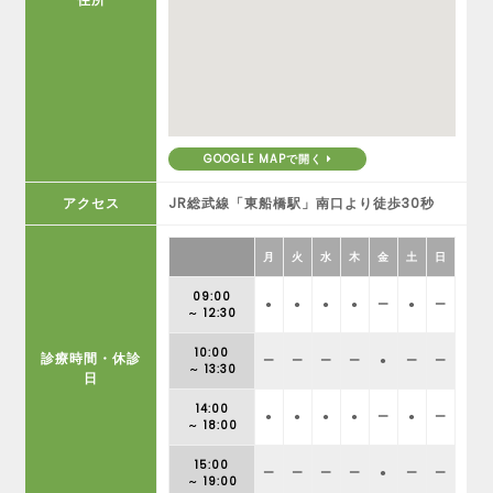
GOOGLE MAPで開く
アクセス
JR総武線「東船橋駅」南口より徒歩30秒
月
火
水
木
金
土
日
09:00
●
●
●
●
ー
●
ー
～ 12:30
10:00
診療時間・休診
ー
ー
ー
ー
●
ー
ー
～ 13:30
日
14:00
●
●
●
●
ー
●
ー
～ 18:00
15:00
ー
ー
ー
ー
●
ー
ー
～ 19:00