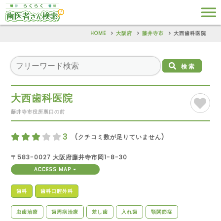
HOME
大阪府
藤井寺市
大西歯科医院
検索
大西歯科医院
藤井寺市役所裏口の前
3
(クチコミ数が足りていません)
〒583-0027 大阪府藤井寺市岡1-8-30
ACCESS MAP
歯科
歯科口腔外科
虫歯治療
歯周病治療
差し歯
入れ歯
顎関節症