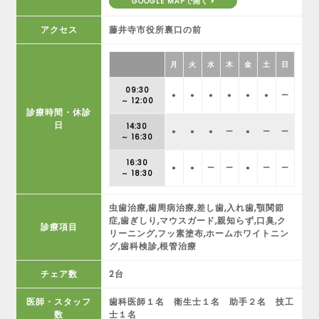
GOOGLE MAPで開く
アクセス
藤井寺市役所裏口の前
月
火
水
木
金
土
日
09:30
●
●
●
●
●
●
ー
～ 12:00
診療時間・休診
日
14:30
●
●
●
ー
●
ー
ー
～ 16:30
16:30
●
●
ー
ー
●
ー
ー
～ 18:30
虫歯治療,歯周病治療,差し歯,入れ歯,顎関節
症,歯ぎしり,マウスガード,親知らず,口臭,ク
診療項目
リーニング,フッ素塗布,ホームホワイトニン
グ,歯科検診,根管治療
チェア数
2台
医師・スタッフ
歯科医師１名 衛生士１名 助手２名 技工
数
士１名