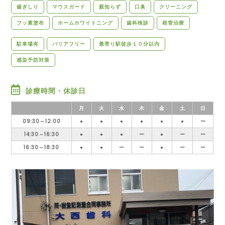
歯ぎしり
マウスガード
親知らず
口臭
クリーニング
フッ素塗布
ホームホワイトニング
歯科検診
根管治療
駐車場有
バリアフリー
最寄り駅徒歩１０分以内
感染予防対策
診療時間・休診日
月
火
水
木
金
土
日
09:30～12:00
●
●
●
●
●
●
ー
14:30～16:30
●
●
●
ー
●
ー
ー
16:30～18:30
●
●
ー
ー
●
ー
ー