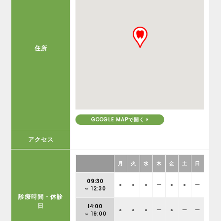
住所
GOOGLE MAPで開く
アクセス
月
火
水
木
金
土
日
09:30
●
●
●
ー
●
●
ー
～ 12:30
診療時間・休診
日
14:00
●
●
●
ー
●
ー
ー
～ 19:00