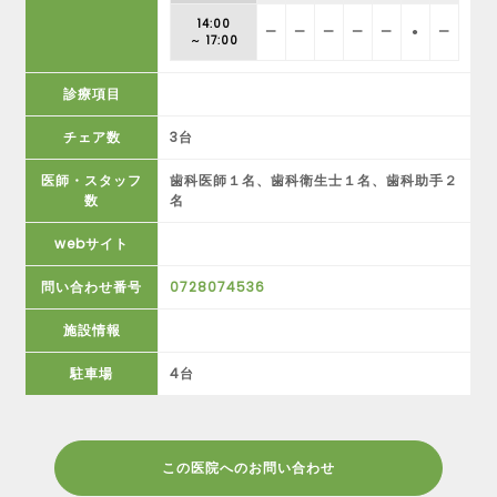
14:00
ー
ー
ー
ー
ー
●
ー
～ 17:00
診療項目
チェア数
3台
医師・スタッフ
歯科医師１名、歯科衛生士１名、歯科助手２
数
名
webサイト
問い合わせ番号
0728074536
施設情報
駐車場
4台
この医院へのお問い合わせ