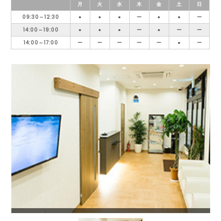
月
火
水
木
金
土
日
09:30～12:30
●
●
●
ー
●
●
ー
14:00～19:00
●
●
●
ー
●
ー
ー
14:00～17:00
ー
ー
ー
ー
ー
●
ー