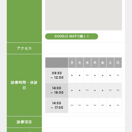
GOOGLE MAPで開く
アクセス
月
火
水
木
金
土
日
09:30
●
●
ー
●
●
●
ー
～ 12:00
診療時間・休診
日
14:00
●
●
ー
●
●
ー
ー
～ 19:00
14:00
ー
ー
ー
ー
ー
●
ー
～ 17:00
診療項目