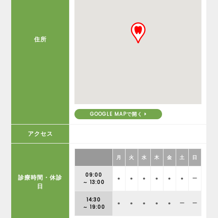
住所
GOOGLE MAPで開く
アクセス
月
火
水
木
金
土
日
09:00
診療時間・休診
●
●
●
●
●
●
ー
～ 13:00
日
14:30
●
●
●
●
●
ー
ー
～ 19:00