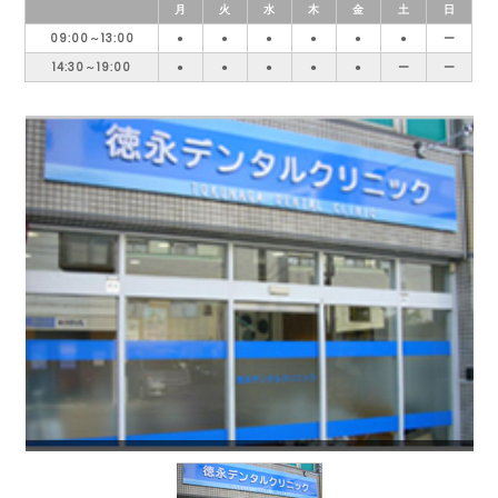
月
火
水
木
金
土
日
09:00～13:00
●
●
●
●
●
●
ー
14:30～19:00
●
●
●
●
●
ー
ー