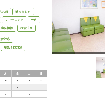
入れ歯
噛み合わせ
クリーニング
予防
歯科検診
根管治療
受付対応
感染予防対策
木
金
土
日
●
●
●
ー
ー
●
ー
ー
●
ー
●
ー