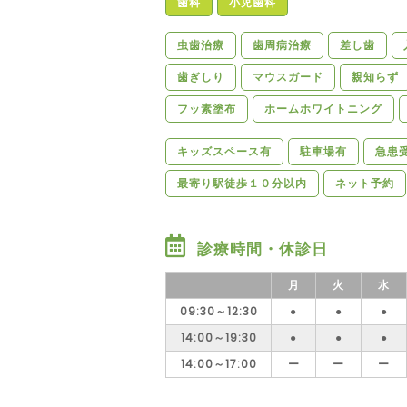
歯科
小児歯科
虫歯治療
歯周病治療
差し歯
歯ぎしり
マウスガード
親知らず
フッ素塗布
ホームホワイトニング
キッズスペース有
駐車場有
急患
最寄り駅徒歩１０分以内
ネット予約
診療時間・休診日
月
火
水
09:30～12:30
●
●
●
14:00～19:30
●
●
●
14:00～17:00
ー
ー
ー