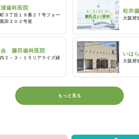
西浦歯科医院
松井
町３丁目１９番２７号フォー
大阪府吹
黒田２０２号室
永会 藤田歯科医院
いは
内２－３－１５リアライズ緑
大阪府
もっと見る