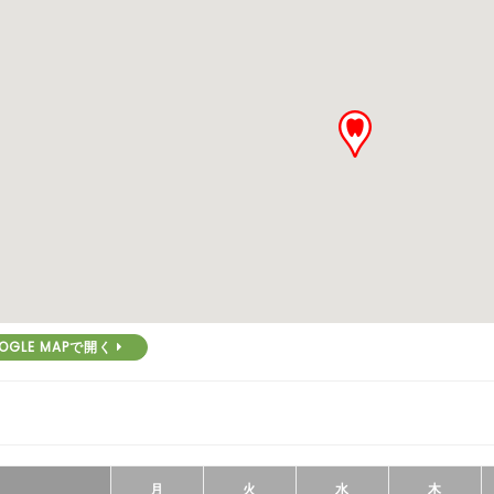
OGLE MAPで開く
月
火
水
木