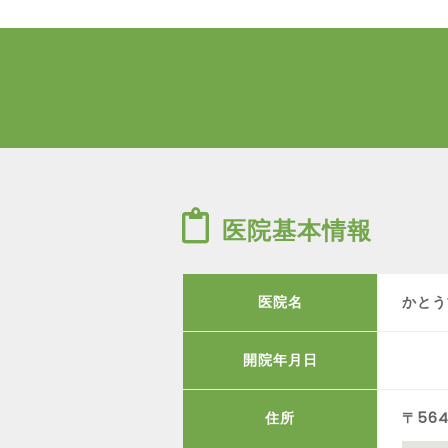
医院基本情報
医院名
かとう
開院年月日
住所
〒56