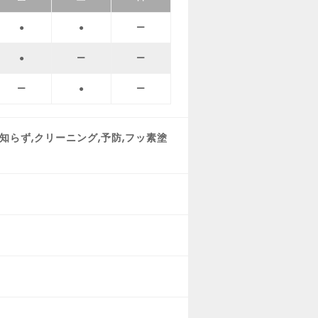
●
●
ー
●
ー
ー
ー
●
ー
親知らず,クリーニング,予防,フッ素塗