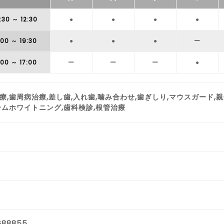
:30
～ 12:30
●
●
●
●
:00
～ 19:30
●
●
●
ー
:00
～ 17:00
ー
ー
ー
●
療,歯周病治療,差し歯,入れ歯,噛み合わせ,歯ぎしり,マウスガード,
ームホワイトニング,歯科検診,根管治療
688855