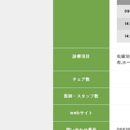
09
14
14
診療項目
虫歯治
布,ホ
チェア数
医師・スタッフ数
webサイト
問い合わせ番号
0663