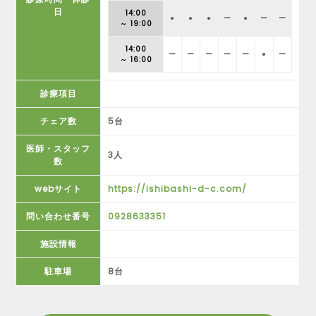
日
14:00
●
●
●
ー
●
ー
ー
～ 19:00
14:00
ー
ー
ー
ー
ー
●
ー
～ 16:00
診療項目
チェア数
5台
医師・スタッフ
3人
数
webサイト
https://ishibashi-d-c.com/
問い合わせ番号
0928633351
施設情報
駐車場
8台