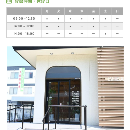
診療時間・休診日
月
火
水
木
金
土
日
09:00～12:30
●
●
●
●
●
●
ー
14:00～19:00
●
●
●
ー
●
ー
ー
14:00～16:00
ー
ー
ー
ー
ー
●
ー