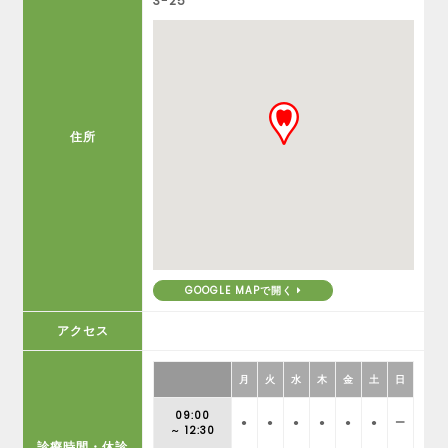
3-25
住所
GOOGLE MAPで開く
アクセス
月
火
水
木
金
土
日
09:00
●
●
●
●
●
●
ー
～ 12:30
診療時間・休診