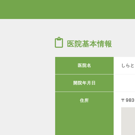
医院基本情報
医院名
しらと
開院年月日
住所
〒98