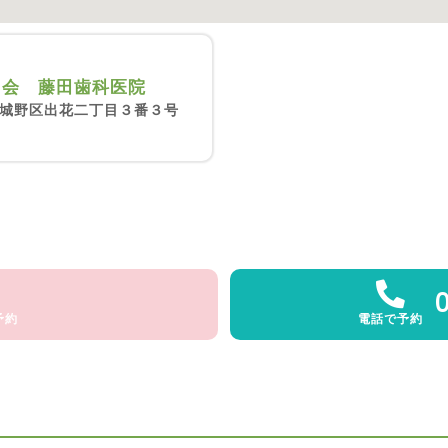
田会 藤田歯科医院
城野区出花二丁目３番３号
予約
電話で予約