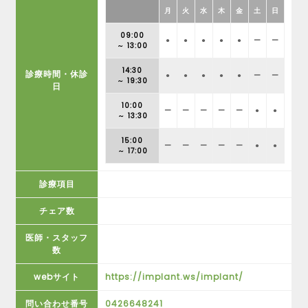
月
火
水
木
金
土
日
09:00
●
●
●
●
●
ー
ー
～ 13:00
14:30
診療時間・休診
●
●
●
●
●
ー
ー
～ 19:30
日
10:00
ー
ー
ー
ー
ー
●
●
～ 13:30
15:00
ー
ー
ー
ー
ー
●
●
～ 17:00
診療項目
チェア数
医師・スタッフ
数
webサイト
https://implant.ws/implant/
問い合わせ番号
0426648241