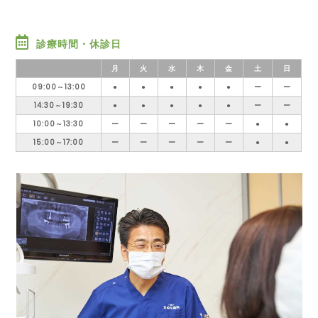
診療時間・休診日
月
火
水
木
金
土
日
09:00～13:00
●
●
●
●
●
ー
ー
14:30～19:30
●
●
●
●
●
ー
ー
10:00～13:30
ー
ー
ー
ー
ー
●
●
15:00～17:00
ー
ー
ー
ー
ー
●
●