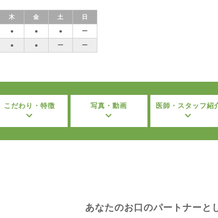
木
金
土
日
●
●
●
ー
●
●
ー
ー
こだわり・特徴
写真・動画
医師・スタッフ紹
あなたのお口のパートナーと