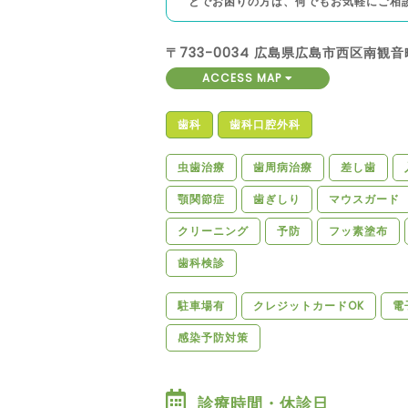
とでお困りの方は、何でもお気軽にご相
〒733-0034 広島県広島市西区南観音
ACCESS MAP
歯科
歯科口腔外科
虫歯治療
歯周病治療
差し歯
顎関節症
歯ぎしり
マウスガード
クリーニング
予防
フッ素塗布
歯科検診
駐車場有
クレジットカードOK
電
感染予防対策
診療時間・休診日