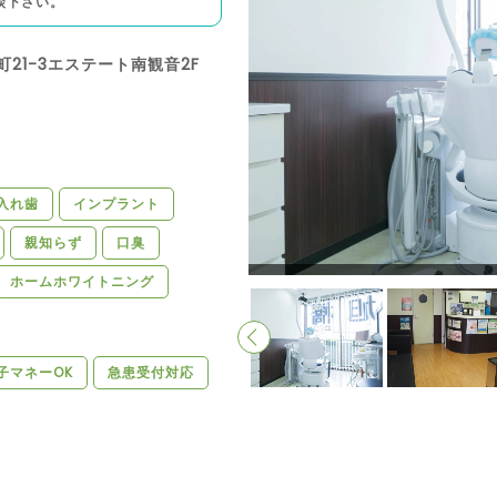
談下さい。
町21-3エステート南観音2F
入れ歯
インプラント
親知らず
口臭
ホームホワイトニング
子マネーOK
急患受付対応