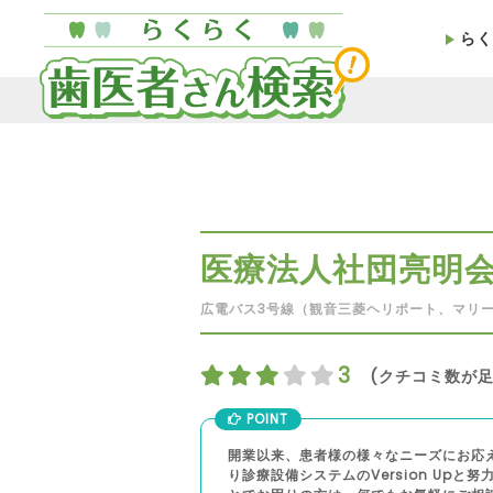
らく
医療法人社団亮明
広電バス3号線（観音三菱ヘリポート、マリー
3
(クチコミ数が足
POINT
開業以来、患者様の様々なニーズにお応
り診療設備システムのVersion Upと