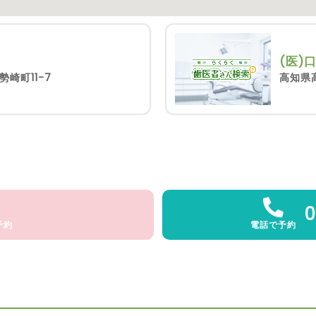
(医)
高知県
崎町11-7
0
予約
電話で予約