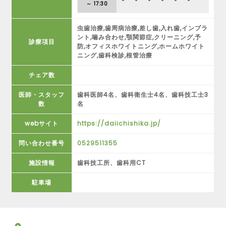
～ 17:30
虫歯治療,歯周病治療,差し歯,入れ歯,インプラ
ント,噛み合わせ,顎関節症,クリーニング,予
診療項目
防,オフィスホワイトニング,ホームホワイト
ニング,歯科検診,根管治療
チェア数
医師・スタッフ
歯科医師4名、歯科衛生士4名、歯科技工士3
数
名
webサイト
https://daiichishika.jp/
問い合わせ番号
0529511355
施設情報
歯科技工所、歯科用CT
駐車場