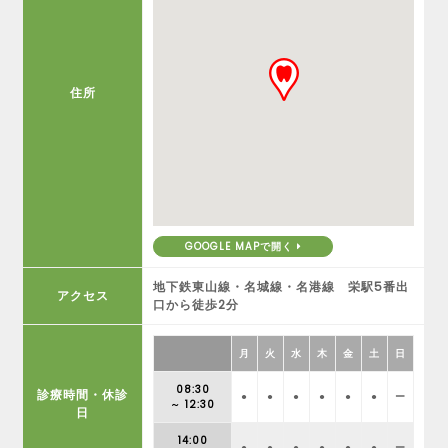
住所
GOOGLE MAPで開く
地下鉄東山線・名城線・名港線 栄駅5番出
アクセス
口から徒歩2分
月
火
水
木
金
土
日
08:30
診療時間・休診
●
●
●
●
●
●
ー
～ 12:30
日
14:00
●
●
●
●
●
●
ー