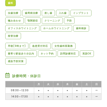
歯科
虫歯治療
歯周病治療
差し歯
入れ歯
インプラント
噛み合わせ
顎関節症
クリーニング
予防
オフィスホワイトニング
ホームホワイトニング
歯科検診
根管治療
早朝(9時まで)
急患受付対応
女性歯科医勤務
最寄り駅徒歩５分以内
ネット予約
訪問診療対応
英語OK
感染予防対策
診療時間・休診日
月
火
水
木
金
土
日
08:30～12:30
●
●
●
●
●
●
ー
14:00～17:30
●
●
●
●
●
●
ー