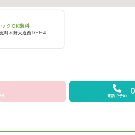
ックOK歯科
町木野大通西17-1-4
0
予約
電話で予約