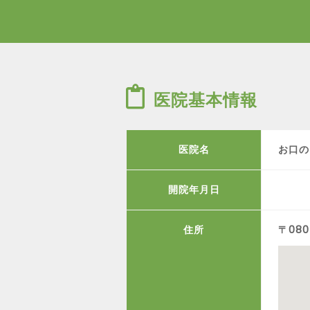
医院基本情報
医院名
お口の
開院年月日
住所
〒08