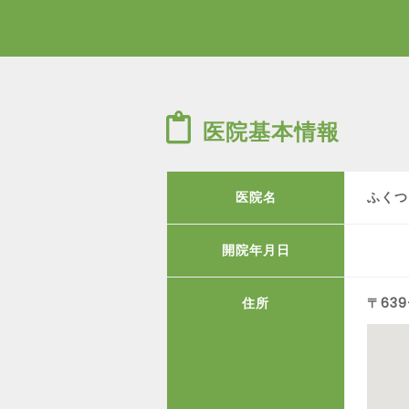
医院基本情報
医院名
ふくつ
開院年月日
住所
〒63