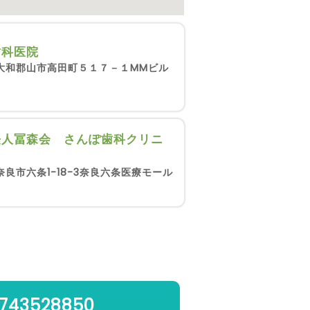
歯科医院
大和郡山市高田町５１７－１MMビル
法人冨森会 さんぽ歯科クリニ
奈良市六条1-18-3奈良六条医療モール
743528850