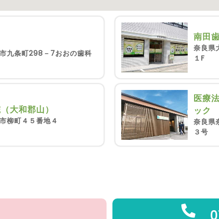
南田
奈良県
市九条町298－7おおの歯科
１F
医療
院（大和郡山）
ック
市柳町４５番地４
奈良県
３号
0