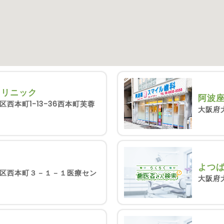
クリニック
阿波
西本町1-13-36西本町芙蓉
大阪府
よつ
区西本町３－１－１医療セン
大阪府