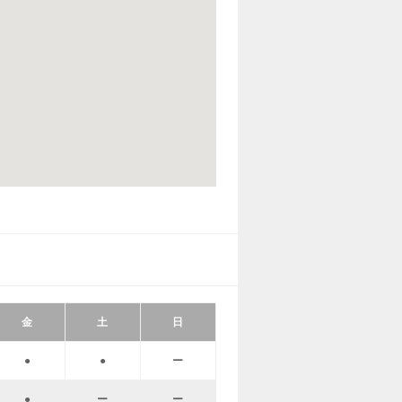
金
土
日
●
●
ー
●
ー
ー