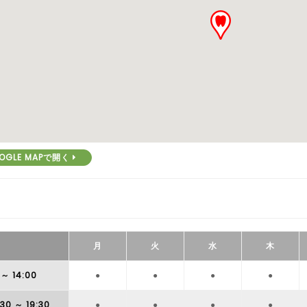
OGLE MAPで開く
月
火
水
木
～ 14:00
●
●
●
●
:30
～ 19:30
●
●
●
●