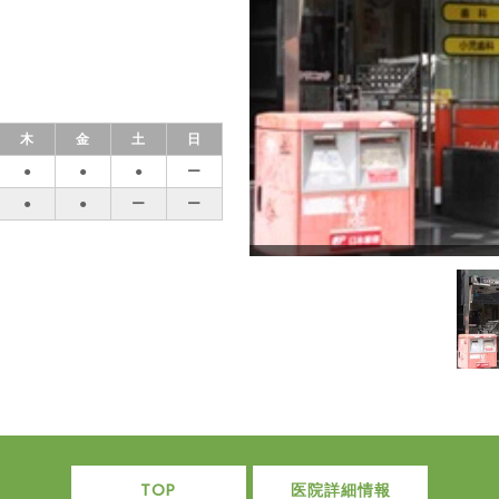
木
金
土
日
●
●
●
ー
●
●
ー
ー
TOP
医院詳細情報