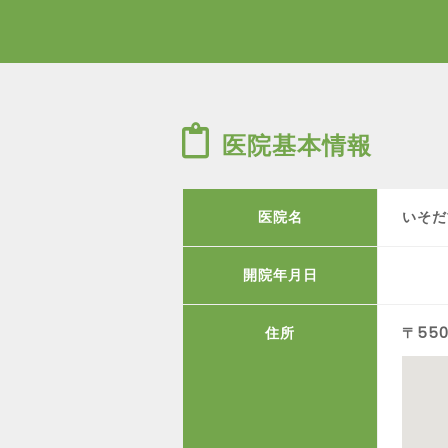
医院基本情報
医院名
いそだ
開院年月日
住所
〒55