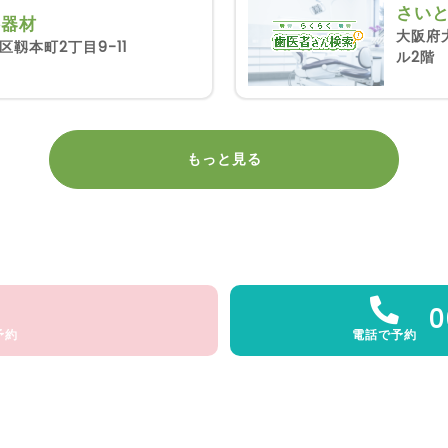
さい
科器材
大阪府
靱本町2丁目9-11
ル2階
もっと見る
0
予約
電話で予約