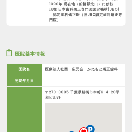
1990年 現在地（船橋駅北口）に移転
現在 日本歯科矯正専門医認定機構(JBO)
認定歯科矯正医（旧JBO認定歯科矯正専
門医）
医院基本情報
医院名
医療法人社団 広元会 かねもと矯正歯科
開院年月日
〒273-0005 千葉県船橋市本町6-4-20平
和ビル3F