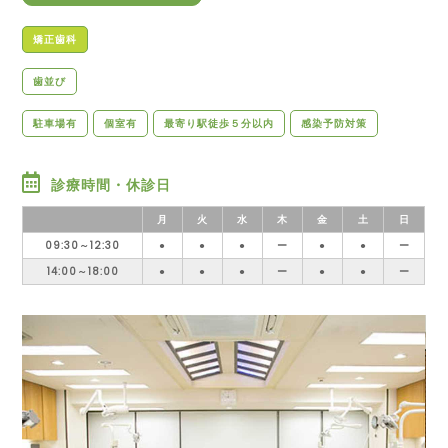
矯正歯科
歯並び
駐車場有
個室有
最寄り駅徒歩５分以内
感染予防対策
診療時間・休診日
月
火
水
木
金
土
日
09:30～12:30
●
●
●
ー
●
●
ー
14:00～18:00
●
●
●
ー
●
●
ー