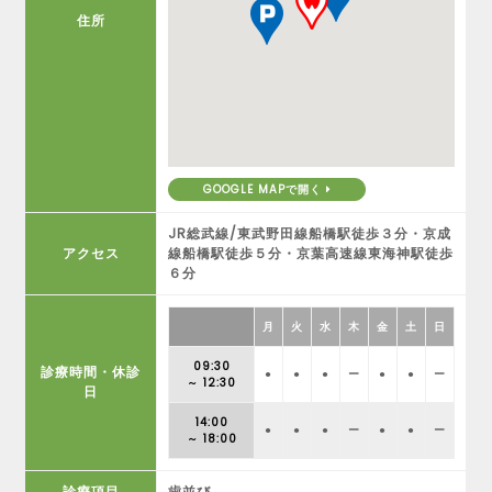
住所
GOOGLE MAPで開く
JR総武線/東武野田線船橋駅徒歩３分・京成
アクセス
線船橋駅徒歩５分・京葉高速線東海神駅徒歩
６分
月
火
水
木
金
土
日
09:30
診療時間・休診
●
●
●
ー
●
●
ー
～ 12:30
日
14:00
●
●
●
ー
●
●
ー
～ 18:00
診療項目
歯並び