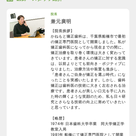
院長
兼元廣明
【院長挨拶】
かねもと矯正歯科は、千葉県船橋市で最初
の矯正専門医院として開業しました。私が
矯正歯科医になってから現在までの間に、
矯正治療を取り巻く環境は大きく変わって
きています。患者さんの矯正に対する意識
は、以前よりとても前向き・ポジティブに
なりました。治療方法や装置も進歩し、
「患者さんご自身が矯正を選ぶ時代」にな
ったことを実感いたします。しかし、歯科
矯正は歯科医の技術に大きく左右される治
療です。患者さんが美しい口元を手に入れ
た時の輝くような笑顔のため、私も日々研
究とさらなる技術の向上に努めていきたい
と思っています。
【略歴】
1974年 日本歯科大学卒業 同大学矯正学
教室入局
1981年 船橋にて矯正専門医院として開業