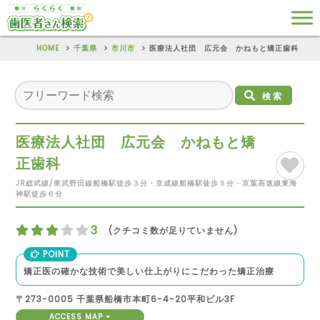
HOME
千葉県
市川市
医療法人社団 広元会 かねもと矯正歯科
検索
医療法人社団 広元会 かねもと矯
正歯科
JR総武線/東武野田線船橋駅徒歩３分・京成線船橋駅徒歩５分・京葉高速線東海
神駅徒歩６分
3
(クチコミ数が足りていません)
POINT
矯正医の確かな技術で美しい仕上がりにこだわった矯正治療
〒273-0005 千葉県船橋市本町6-4-20平和ビル3F
ACCESS MAP