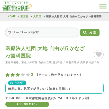
HOME
東京都
大田区
医療法人社団 大地 自由が丘かなざわ歯科医院
検索
医療法人社団 大地 自由が丘かなざ
わ歯科医院
東急東横線、東急大井町線 自由が丘駅 徒歩3分 / 東急目黒線 奥沢駅 徒歩5分
3
(クチコミ数が足りていません)
POINT
精度の高い処置で納得のいく診療を目指して
〒158-0083 東京都世田谷区奥沢5-24-1リベルテドゥ2階
ACCESS MAP