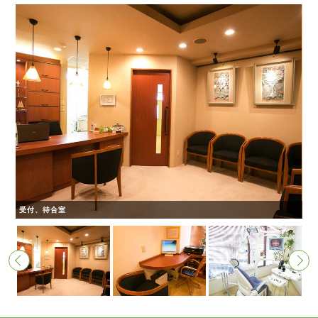
受付、待合室
カ