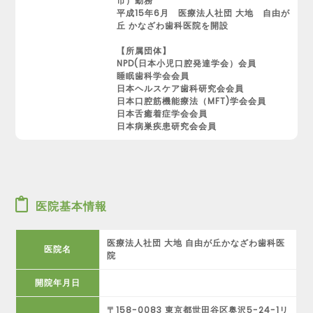
市）勤務
平成15年6月 医療法人社団 大地 自由が
丘 かなざわ歯科医院を開設
【所属団体】
NPD(日本小児口腔発達学会）会員
睡眠歯科学会会員
日本ヘルスケア歯科研究会会員
日本口腔筋機能療法（MFT)学会会員
日本舌癒着症学会会員
日本病巣疾患研究会会員
医院基本情報
医療法人社団 大地 自由が丘かなざわ歯科医
医院名
院
開院年月日
〒158-0083 東京都世田谷区奥沢5-24-1リ