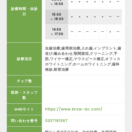
●
●
●
●
●
●
ー
～ 13:00
診療時間・休診
日
15:00
●
●
●
●
●
ー
ー
～ 18:00
14:00
ー
ー
ー
ー
ー
●
ー
～ 17:00
虫歯治療,歯周病治療,入れ歯,インプラント,歯
並び,噛み合わせ,顎関節症,クリーニング,予
診療項目
防,ワイヤー矯正,マウスピース矯正,オフィス
ホワイトニング,ホームホワイトニング,歯科
検診,根管治療
チェア数
医師・スタッフ
数
webサイト
https://www.knzw-dc.com/
問い合わせ番号
0337181367