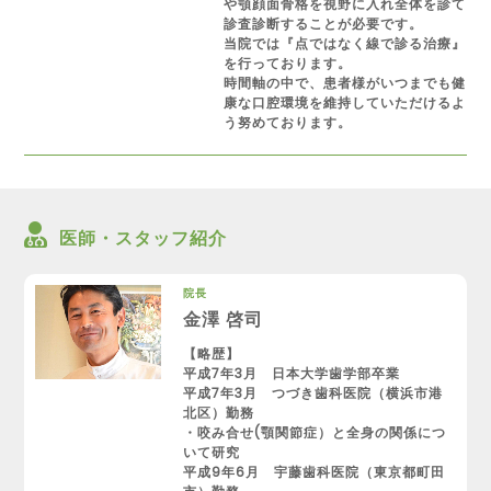
や顎顔面骨格を視野に入れ全体を診て
診査診断することが必要です。
当院では『点ではなく線で診る治療』
を行っております。
時間軸の中で、患者様がいつまでも健
康な口腔環境を維持していただけるよ
う努めております。
医師・スタッフ紹介
院長
金澤 啓司
【略歴】
平成7年3月 日本大学歯学部卒業
平成7年3月 つづき歯科医院（横浜市港
北区）勤務
・咬み合せ(顎関節症）と全身の関係につ
いて研究
平成9年6月 宇藤歯科医院（東京都町田