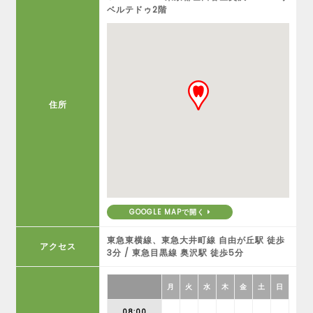
ベルテドゥ2階
住所
GOOGLE MAPで開く
東急東横線、東急大井町線 自由が丘駅 徒歩
アクセス
3分 / 東急目黒線 奥沢駅 徒歩5分
月
火
水
木
金
土
日
08:00