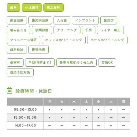
歯科
小児歯科
矯正歯科
虫歯治療
歯周病治療
入れ歯
インプラント
歯並び
噛み合わせ
顎関節症
クリーニング
予防
ワイヤー矯正
マウスピース矯正
オフィスホワイトニング
ホームホワイトニング
歯科検診
根管治療
個室有
早朝(9時まで)
最寄り駅徒歩５分以内
英語OK
感染予防対策
診療時間・休診日
月
火
水
木
金
土
日
08:00～13:00
●
●
●
●
●
●
ー
15:00～18:00
●
●
●
●
●
ー
ー
14:00～17:00
ー
ー
ー
ー
ー
●
ー