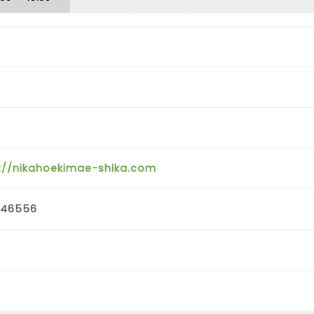
://nikahoekimae-shika.com
746556