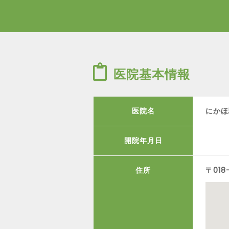
医院基本情報
医院名
にかほ
開院年月日
住所
〒01