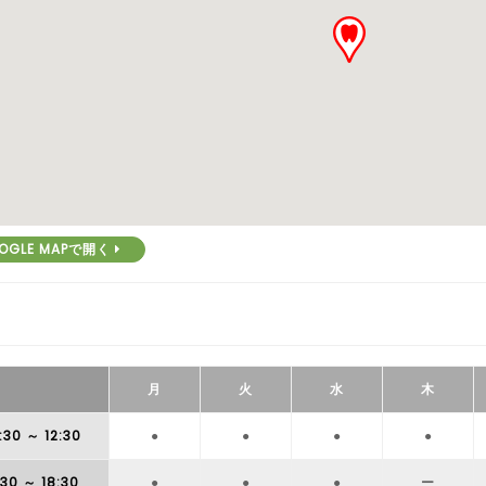
OGLE MAPで開く
月
火
水
木
:30
～ 12:30
●
●
●
●
:30
～ 18:30
●
●
●
ー