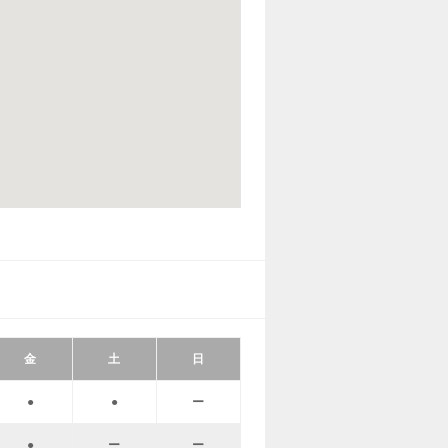
金
土
日
●
●
ー
●
ー
ー