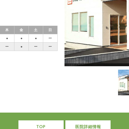
木
金
土
日
●
●
●
ー
ー
●
ー
ー
TOP
医院詳細情報