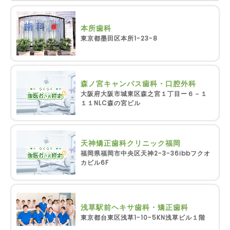
本所歯科
東京都墨田区本所1-23-8
森ノ宮キャンパス歯科・口腔外科
大阪府大阪市城東区森之宮１丁目ー６－１
１１NLC森の宮ビル
天神矯正歯科クリニック福岡
福岡県福岡市中央区天神2-3-36ibbフクオ
カビル6F
浅草駅前ヘキサ歯科・矯正歯科
東京都台東区浅草1-10-5KN浅草ビル１階