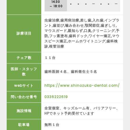
14:30
●
●
●
ー
●
●
ー
～ 18:00
虫歯治療,歯周病治療,差し歯,入れ歯,インプラ
ント,歯並び,噛み合わせ,顎関節症,歯ぎしり,
マウスガード,親知らず,口臭,クリーニング,予
診療項目
防,フッ素塗布,歯科ドック,ワイヤー矯正,マウ
スピース矯正,ホームホワイトニング,歯科検
診,根管治療
チェア数
１１台
医師・スタッフ
歯科医師４名、歯科衛生士５名
数
webサイト
https://www.shinozuka-dental.com/
問い合わせ番号
0336222619
全室個室、キッズルーム有、バリアフリー、
施設情報
HPでネット予約受付ています
駐車場
無料１台