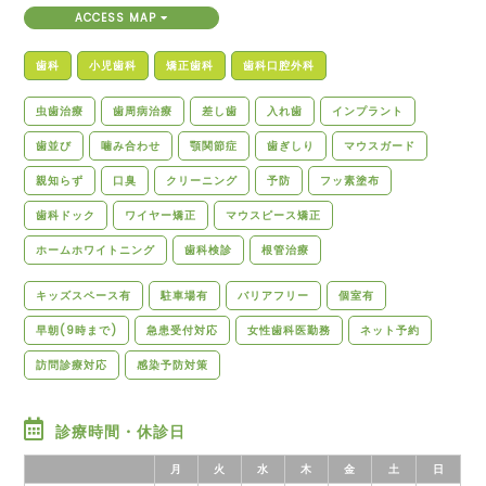
ACCESS MAP
歯科
小児歯科
矯正歯科
歯科口腔外科
虫歯治療
歯周病治療
差し歯
入れ歯
インプラント
歯並び
噛み合わせ
顎関節症
歯ぎしり
マウスガード
親知らず
口臭
クリーニング
予防
フッ素塗布
歯科ドック
ワイヤー矯正
マウスピース矯正
ホームホワイトニング
歯科検診
根管治療
キッズスペース有
駐車場有
バリアフリー
個室有
早朝(9時まで)
急患受付対応
女性歯科医勤務
ネット予約
訪問診療対応
感染予防対策
診療時間・休診日
月
火
水
木
金
土
日