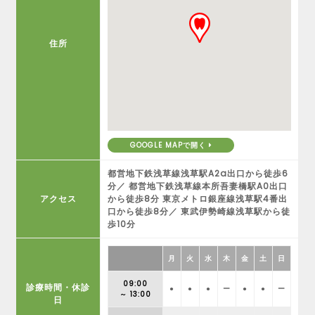
住所
GOOGLE MAPで開く
都営地下鉄浅草線浅草駅A2a出口から徒歩6
分／ 都営地下鉄浅草線本所吾妻橋駅A0出口
アクセス
から徒歩8分 東京メトロ銀座線浅草駅4番出
口から徒歩8分／ 東武伊勢崎線浅草駅から徒
歩10分
月
火
水
木
金
土
日
09:00
診療時間・休診
●
●
●
ー
●
●
ー
～ 13:00
日