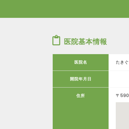
医院基本情報
医院名
たきぐ
開院年月日
住所
〒59