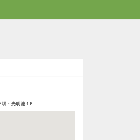
ク堺・光明池１F