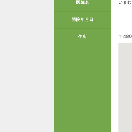
医院名
いまむ
開院年月日
住所
〒48