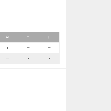
金
土
日
●
ー
ー
ー
●
●