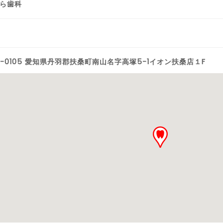
ら歯科
0-0105 愛知県丹羽郡扶桑町南山名字高塚5-1イオン扶桑店１F