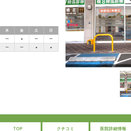
木
金
土
日
ー
●
ー
ー
ー
ー
●
●
TOP
クチコミ
医院詳細情報