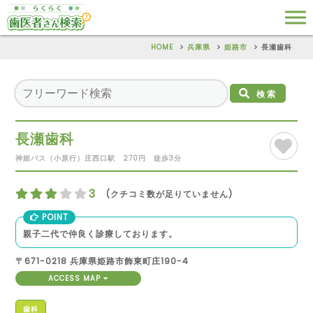
HOME
兵庫県
姫路市
長瀬歯科
検索
長瀬歯科
神姫バス（小原行）庄西口駅 270円 徒歩3分
3
(クチコミ数が足りていません)
POINT
親子二代で仲良く診療しております。
〒671-0218 兵庫県姫路市飾東町庄190-4
ACCESS MAP
歯科