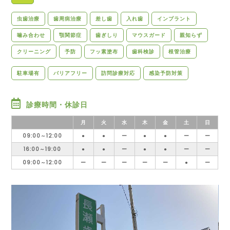
虫歯治療
歯周病治療
差し歯
入れ歯
インプラント
噛み合わせ
顎関節症
歯ぎしり
マウスガード
親知らず
クリーニング
予防
フッ素塗布
歯科検診
根管治療
駐車場有
バリアフリー
訪問診療対応
感染予防対策
診療時間・休診日
月
火
水
木
金
土
日
09:00～12:00
●
●
ー
●
●
ー
ー
16:00～19:00
●
●
ー
●
●
ー
ー
09:00～12:00
ー
ー
ー
ー
ー
●
ー