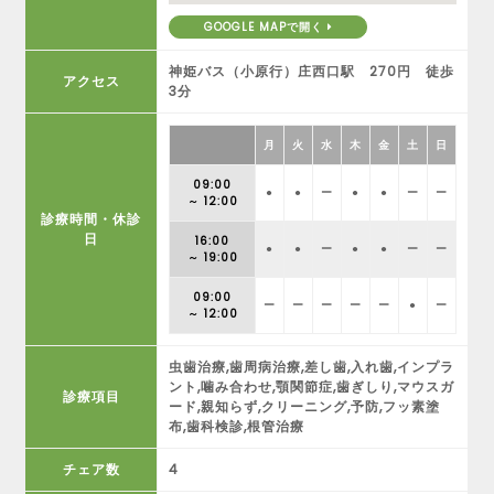
GOOGLE MAPで開く
神姫バス（小原行）庄西口駅 270円 徒歩
アクセス
3分
月
火
水
木
金
土
日
09:00
●
●
ー
●
●
ー
ー
～ 12:00
診療時間・休診
日
16:00
●
●
ー
●
●
ー
ー
～ 19:00
09:00
ー
ー
ー
ー
ー
●
ー
～ 12:00
虫歯治療,歯周病治療,差し歯,入れ歯,インプラ
ント,噛み合わせ,顎関節症,歯ぎしり,マウスガ
診療項目
ード,親知らず,クリーニング,予防,フッ素塗
布,歯科検診,根管治療
チェア数
4