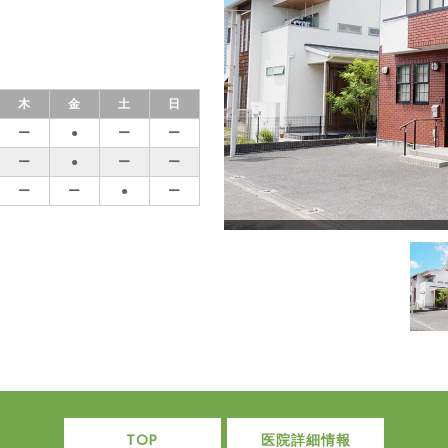
木
金
土
日
ー
●
ー
ー
ー
●
ー
ー
ー
ー
●
ー
TOP
医院詳細情報