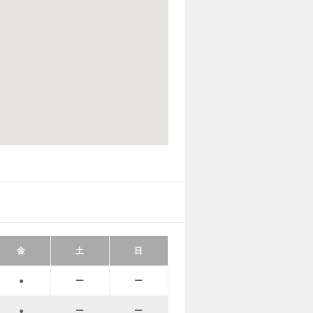
金
土
日
●
ー
ー
●
ー
ー