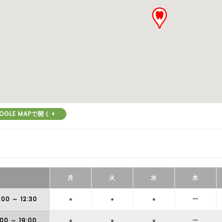
OGLE MAPで開く
月
火
水
木
:00
～ 12:30
●
●
●
ー
:00
～ 19:00
●
●
●
ー