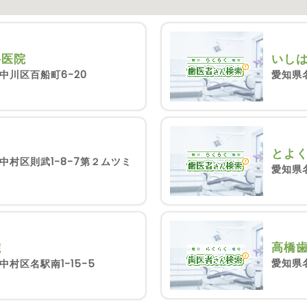
科医院
いし
中川区百船町6-20
愛知県
とよ
中村区則武1-8-7第２ムツミ
愛知県
高橋
院
愛知県
村区名駅南1-15-5