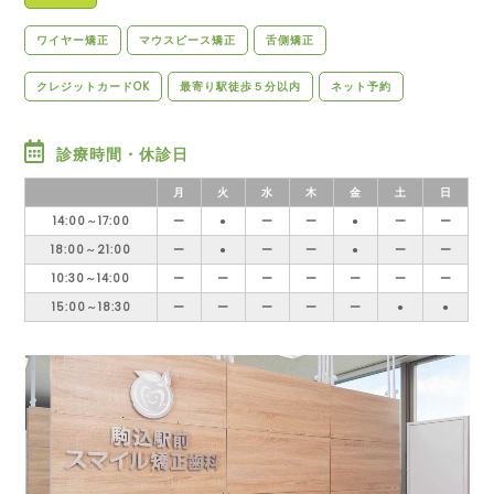
ワイヤー矯正
マウスピース矯正
舌側矯正
クレジットカードOK
最寄り駅徒歩５分以内
ネット予約
診療時間・休診日
月
火
水
木
金
土
日
14:00～17:00
ー
●
ー
ー
●
ー
ー
18:00～21:00
ー
●
ー
ー
●
ー
ー
10:30～14:00
ー
ー
ー
ー
ー
ー
ー
15:00～18:30
ー
ー
ー
ー
ー
●
●