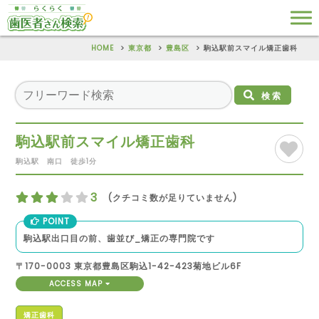
HOME
東京都
豊島区
駒込駅前スマイル矯正歯科
検索
駒込駅前スマイル矯正歯科
駒込駅 南口 徒歩1分
3
(クチコミ数が足りていません)
POINT
駒込駅出口目の前、歯並び_矯正の専門院です
〒170-0003 東京都豊島区駒込1-42-423菊地ビル6F
ACCESS MAP
矯正歯科