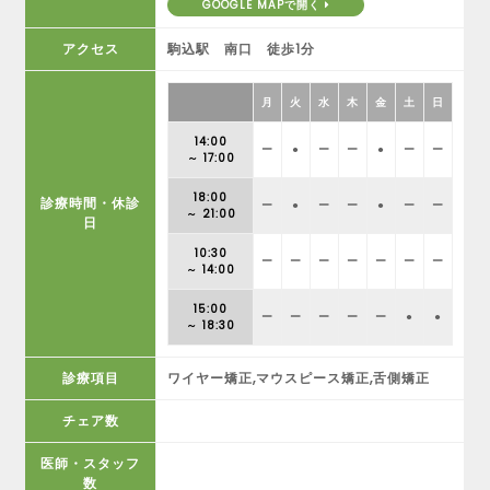
GOOGLE MAPで開く
アクセス
駒込駅 南口 徒歩1分
月
火
水
木
金
土
日
14:00
ー
●
ー
ー
●
ー
ー
～ 17:00
18:00
診療時間・休診
ー
●
ー
ー
●
ー
ー
～ 21:00
日
10:30
ー
ー
ー
ー
ー
ー
ー
～ 14:00
15:00
ー
ー
ー
ー
ー
●
●
～ 18:30
診療項目
ワイヤー矯正,マウスピース矯正,舌側矯正
チェア数
医師・スタッフ
数