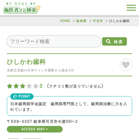
HOME
岐阜県
可児市
ひしかわ歯科
検索
ひしかわ歯科
名鉄広見線の日本ライン今渡駅から徒歩2分
3
(クチコミ数が足りていません)
POINT
日本歯周病学会認定 歯周病専門医として、歯周病治療に力を入
れています。
〒509-0207 岐阜県可児市今渡391-2
ACCESS MAP