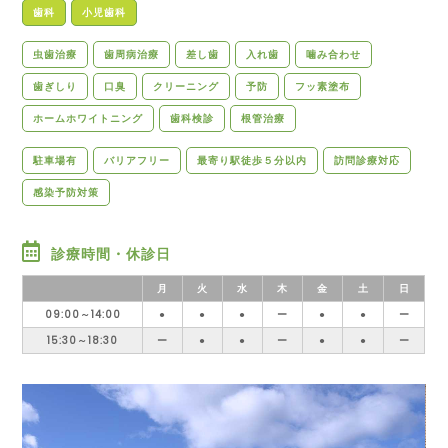
歯科
小児歯科
虫歯治療
歯周病治療
差し歯
入れ歯
噛み合わせ
歯ぎしり
口臭
クリーニング
予防
フッ素塗布
ホームホワイトニング
歯科検診
根管治療
駐車場有
バリアフリー
最寄り駅徒歩５分以内
訪問診療対応
感染予防対策
診療時間・休診日
月
火
水
木
金
土
日
09:00～14:00
●
●
●
ー
●
●
ー
15:30～18:30
ー
●
●
ー
●
●
ー