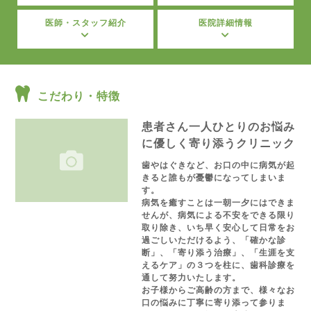
医師・スタッフ紹介
医院詳細情報
こだわり・特徴
患者さん一人ひとりのお悩み
に優しく寄り添うクリニック
歯やはぐきなど、お口の中に病気が起
きると誰もが憂鬱になってしまいま
す。
病気を癒すことは一朝一夕にはできま
せんが、病気による不安をできる限り
取り除き、いち早く安心して日常をお
過ごしいただけるよう、「確かな診
断」、「寄り添う治療」、「生涯を支
えるケア」の３つを柱に、歯科診療を
通して努力いたします。
お子様からご高齢の方まで、様々なお
口の悩みに丁寧に寄り添って参りま