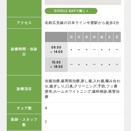
GOOGLE MAPで開く
アクセス
名鉄広見線の日本ライン今渡駅から徒歩2分
月
火
水
木
金
土
日
09:00
診療時間・休診
●
●
●
ー
●
●
ー
～ 14:00
日
15:30
ー
●
●
ー
●
●
ー
～ 18:30
虫歯治療,歯周病治療,差し歯,入れ歯,噛み合わ
せ,歯ぎしり,口臭,クリーニング,予防,フッ素
診療項目
塗布,ホームホワイトニング,歯科検診,根管治
療
チェア数
4
医師・スタッフ
7
数