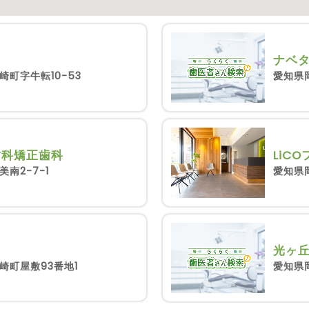
ナベ
町字牛転10-53
愛知県岡
歯科矯正歯科
LiC
南2-7-1
愛知県
光ヶ
崎町屋敷93番地1
愛知県