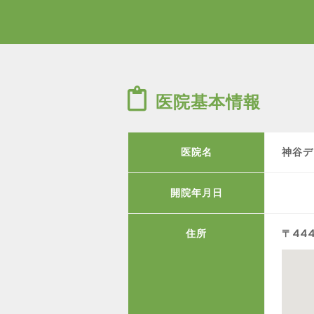
医院基本情報
医院名
神谷デ
開院年月日
住所
〒44