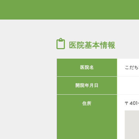
医院基本情報
医院名
こだち
開院年月日
住所
〒40