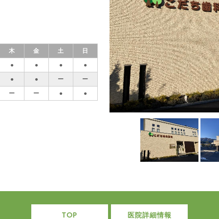
木
金
土
日
●
●
●
●
●
●
ー
ー
ー
ー
●
●
TOP
医院詳細情報