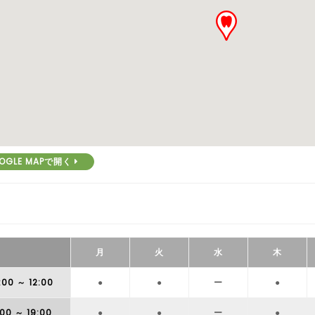
OGLE MAPで開く
月
火
水
木
:00
～ 12:00
●
●
ー
●
:00
～ 19:00
●
●
ー
●