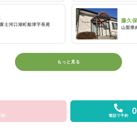
院
藤久
富士河口湖町船津字長尾
山梨県
もっと見る
0
予約
電話で予約