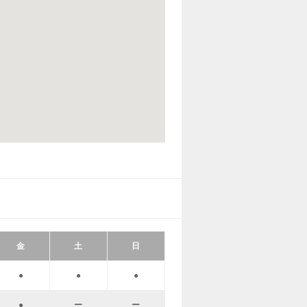
金
土
日
●
●
●
●
ー
ー