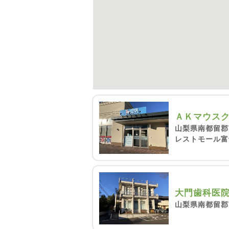
ＡＫマウス
山梨県南都留郡富
レストモール富
大門歯科医
山梨県南都留郡