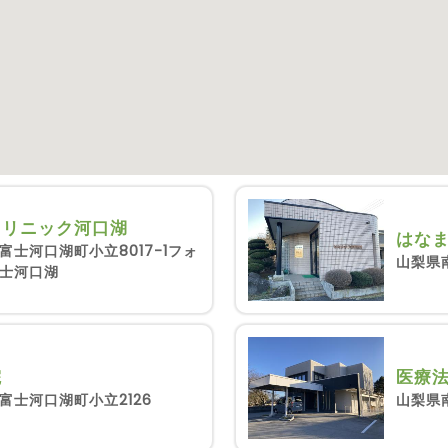
クリニック河口湖
はな
士河口湖町小立8017-1フォ
山梨県
士河口湖
院
医療法
富士河口湖町小立2126
山梨県