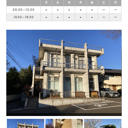
月
火
水
木
金
土
日
09:00～12:00
●
●
●
●
●
ー
ー
14:30～18:30
●
●
●
●
●
ー
ー