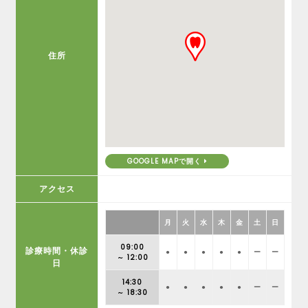
住所
GOOGLE MAPで開く
アクセス
月
火
水
木
金
土
日
09:00
診療時間・休診
●
●
●
●
●
ー
ー
～ 12:00
日
14:30
●
●
●
●
●
ー
ー
～ 18:30