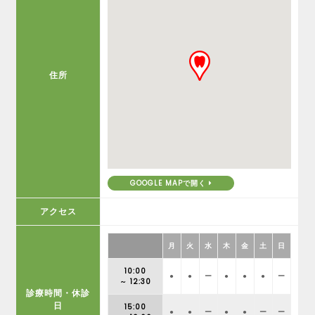
住所
GOOGLE MAPで開く
アクセス
月
火
水
木
金
土
日
10:00
●
●
ー
●
●
●
ー
～ 12:30
診療時間・休診
日
15:00
●
●
ー
●
●
ー
ー