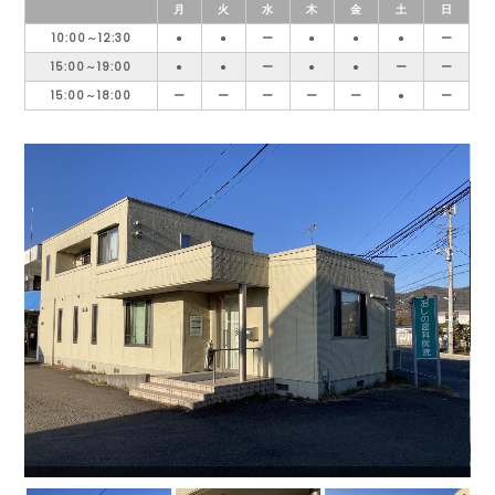
月
火
水
木
金
土
日
10:00～12:30
●
●
ー
●
●
●
ー
15:00～19:00
●
●
ー
●
●
ー
ー
15:00～18:00
ー
ー
ー
ー
ー
●
ー