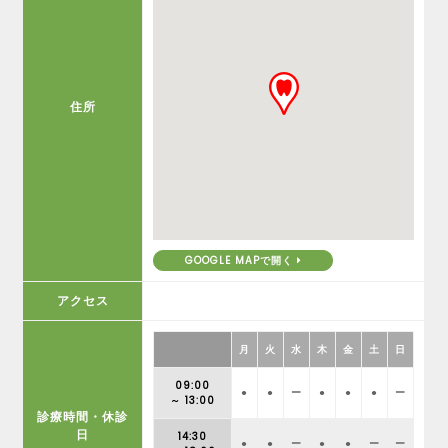
住所
GOOGLE MAPで開く
アクセス
月
火
水
木
金
土
日
09:00
●
●
ー
●
●
●
ー
～ 13:00
診療時間・休診
日
14:30
●
●
ー
●
●
ー
ー