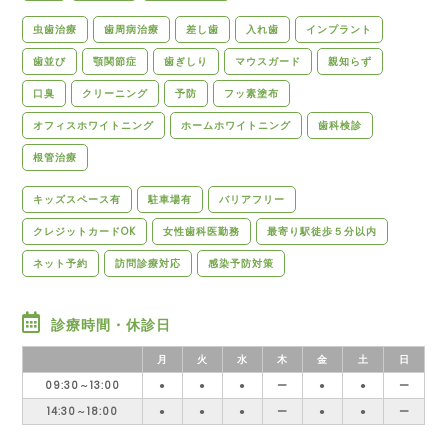
虫歯治療
歯周病治療
差し歯
入れ歯
インプラント
歯並び
顎関節症
歯ぎしり
マウスガード
親知らず
口臭
クリーニング
予防
フッ素塗布
オフィスホワイトニング
ホームホワイトニング
歯科検診
根管治療
キッズスペース有
駐車場有
バリアフリー
クレジットカードOK
女性歯科医勤務
最寄り駅徒歩５分以内
ネット予約
訪問診療対応
感染予防対策
診療時間・休診日
月
火
水
木
金
土
日
09:30～13:00
●
●
●
ー
●
●
ー
14:30～18:00
●
●
●
ー
●
●
ー