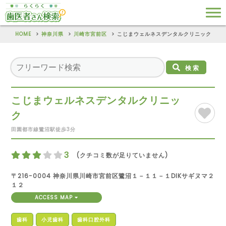
HOME
神奈川県
川崎市宮前区
こじまウェルネスデンタルクリニック
検索
こじまウェルネスデンタルクリニッ
ク
田園都市線鷺沼駅徒歩3分
3
(クチコミ数が足りていません)
〒216-0004 神奈川県川崎市宮前区鷺沼１－１１－１DIKサギヌマ２
１２
ACCESS MAP
歯科
小児歯科
歯科口腔外科