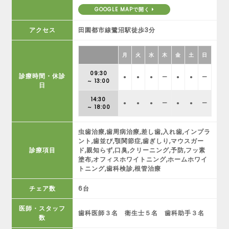
GOOGLE MAPで開く
アクセス
田園都市線鷺沼駅徒歩3分
月
火
水
木
金
土
日
09:30
診療時間・休診
●
●
●
ー
●
●
ー
～ 13:00
日
14:30
●
●
●
ー
●
●
ー
～ 18:00
虫歯治療,歯周病治療,差し歯,入れ歯,インプラ
ント,歯並び,顎関節症,歯ぎしり,マウスガー
診療項目
ド,親知らず,口臭,クリーニング,予防,フッ素
塗布,オフィスホワイトニング,ホームホワイ
トニング,歯科検診,根管治療
チェア数
6台
医師・スタッフ
歯科医師３名 衛生士５名 歯科助手３名
数