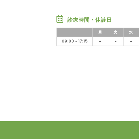
診療時間・休診日
月
火
水
09:00～17:15
●
●
●