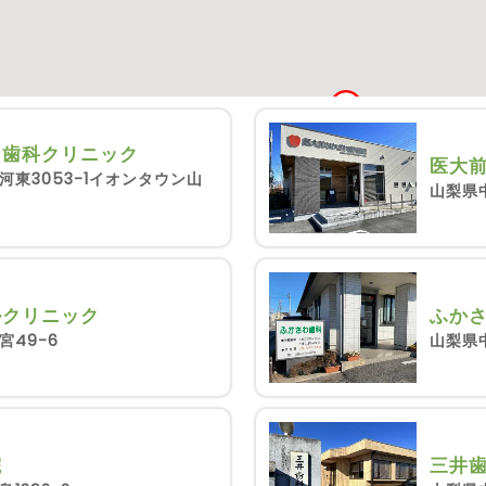
ン歯科クリニック
医大
河東3053-1イオンタウン山
山梨県中
ルクリニック
ふか
宮49-6
山梨県中
院
三井