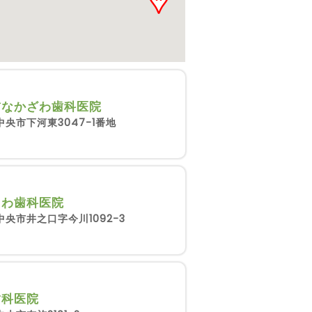
前なかざわ歯科医院
央市下河東3047-1番地
さわ歯科医院
央市井之口字今川1092-3
歯科医院