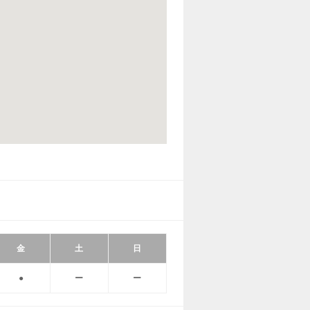
金
土
日
●
ー
ー