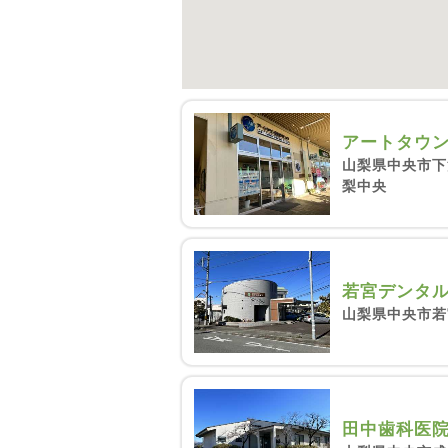
アートタウ
山梨県中央市下
梨中央
若宮デンタ
山梨県中央市若
田中歯科医