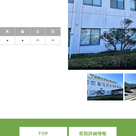
木
金
土
日
●
●
ー
ー
TOP
医院詳細情報