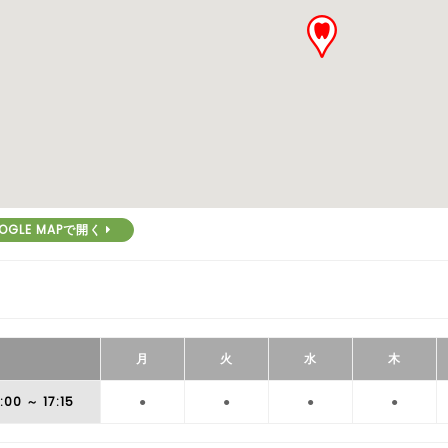
OGLE MAPで開く
月
火
水
木
:00
～ 17:15
●
●
●
●