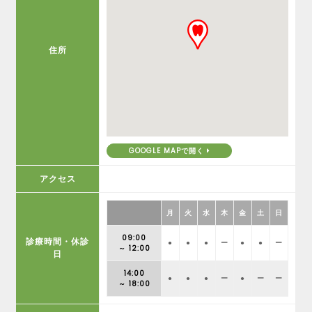
住所
GOOGLE MAPで開く
アクセス
月
火
水
木
金
土
日
09:00
診療時間・休診
●
●
●
ー
●
●
ー
～ 12:00
日
14:00
●
●
●
ー
●
ー
ー
～ 18:00