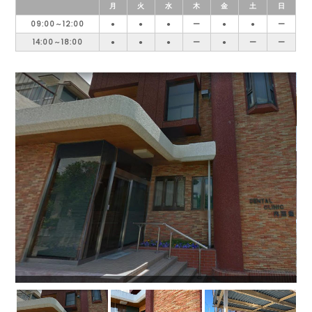
月
火
水
木
金
土
日
09:00～12:00
●
●
●
ー
●
●
ー
14:00～18:00
●
●
●
ー
●
ー
ー