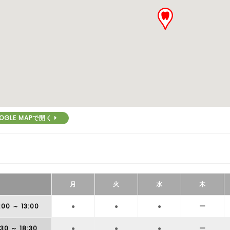
OGLE MAPで開く
月
火
水
木
:00
～ 13:00
●
●
●
ー
:30
～ 18:30
●
●
●
ー