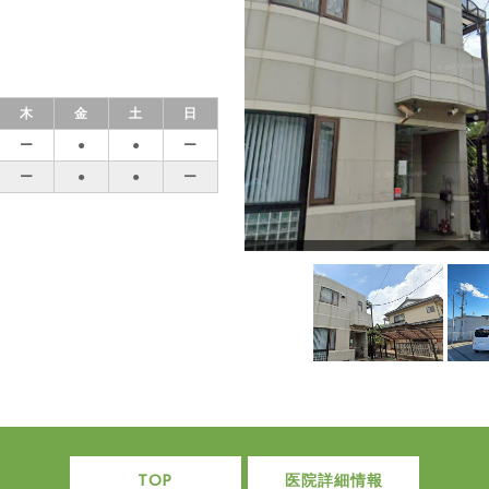
木
金
土
日
ー
●
●
ー
ー
●
●
ー
TOP
医院詳細情報