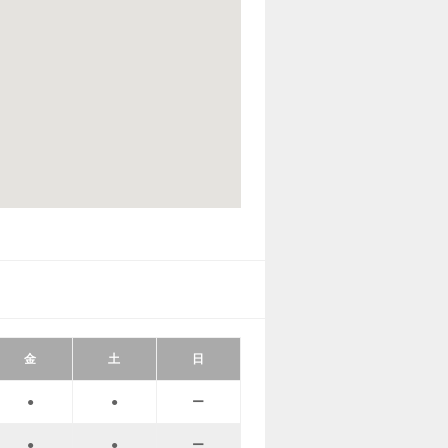
金
土
日
●
●
ー
●
●
ー