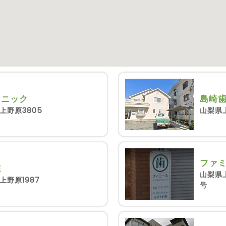
リニック
島崎
上野原3805
山梨県上
ファ
院
山梨県上
野原1987
号