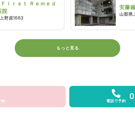
Ｆｉｒｓｔ Ｒｅｍｅｄ
安藤
医院
山梨県
野原1663
もっと見る
0
予約
電話で予約