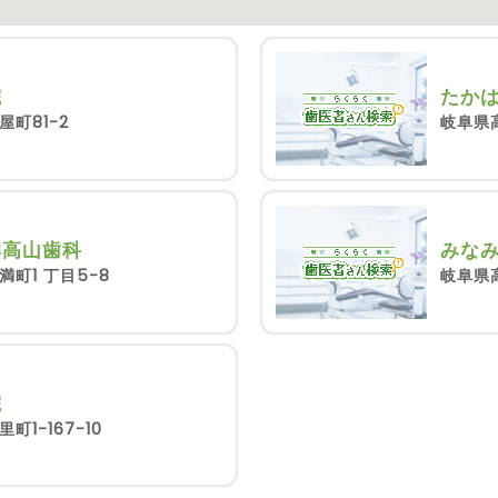
院
たか
町81-2
岐阜県
騨高山歯科
みな
町1 丁目5-8
岐阜県高
院
1-167-10