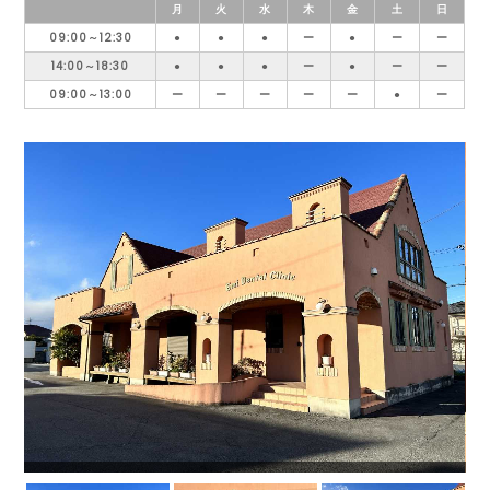
月
火
水
木
金
土
日
09:00～12:30
●
●
●
ー
●
ー
ー
14:00～18:30
●
●
●
ー
●
ー
ー
09:00～13:00
ー
ー
ー
ー
ー
●
ー