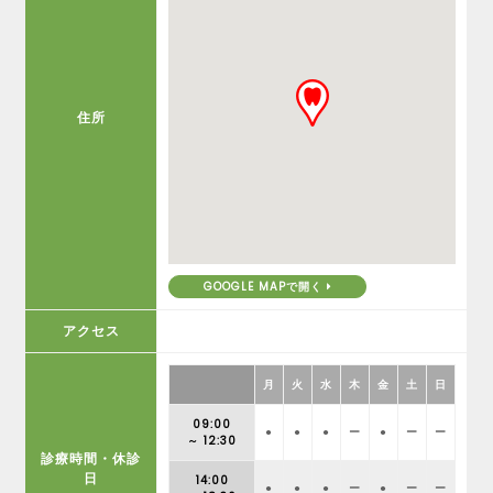
住所
GOOGLE MAPで開く
アクセス
月
火
水
木
金
土
日
09:00
●
●
●
ー
●
ー
ー
～ 12:30
診療時間・休診
日
14:00
●
●
●
ー
●
ー
ー