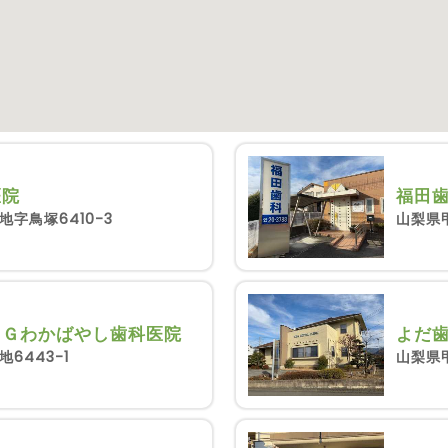
医院
福田
字鳥塚6410-3
山梨県
＆Ｇわかばやし歯科医院
よだ
6443-1
山梨県甲