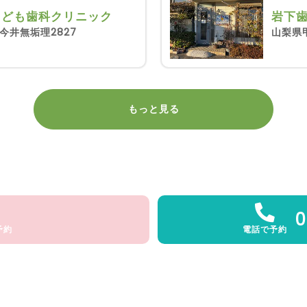
こども歯科クリニック
岩下
今井無垢理2827
山梨県
もっと見る
0
予約
電話で予約