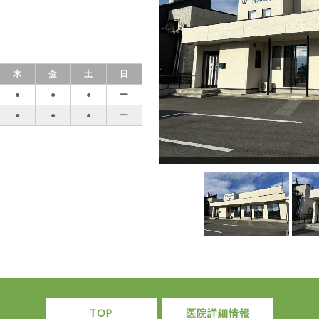
木
金
土
日
●
●
●
ー
●
●
●
ー
TOP
医院詳細情報