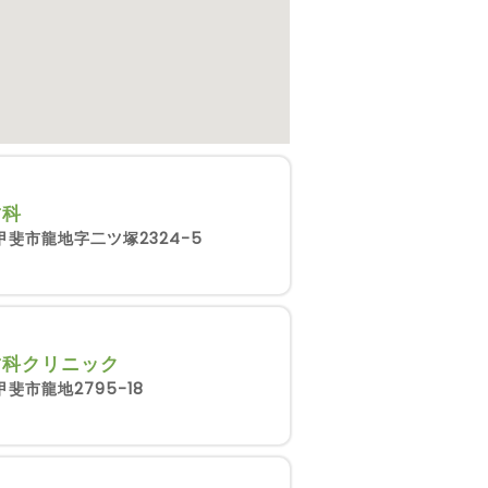
歯科
甲斐市龍地字二ツ塚2324-5
歯科クリニック
斐市龍地2795-18