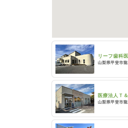
リーフ歯科
山梨県甲斐市龍地
医療法人Ｔ
山梨県甲斐市龍地