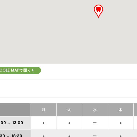
OGLE MAPで開く
月
火
水
木
:00
～ 13:00
●
●
ー
●
:30
～ 18:30
●
●
ー
●