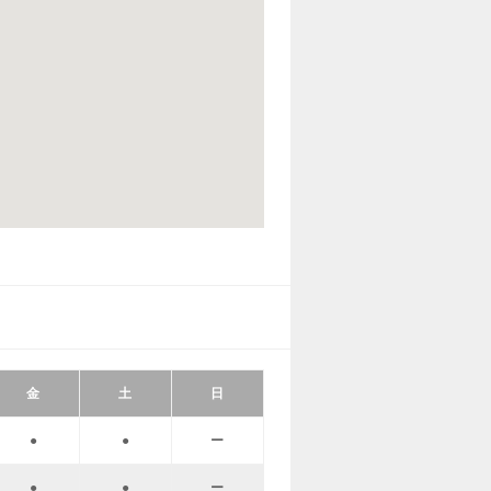
金
土
日
●
●
ー
●
●
ー