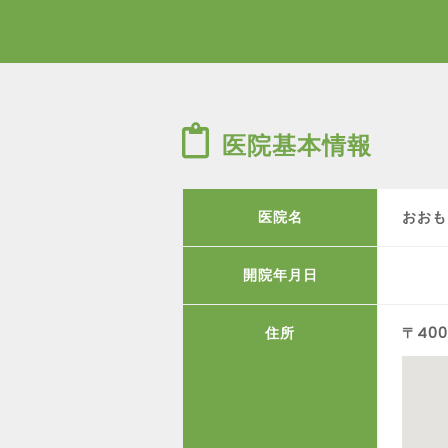
医院基本情報
医院名
おおも
開院年月日
住所
〒400