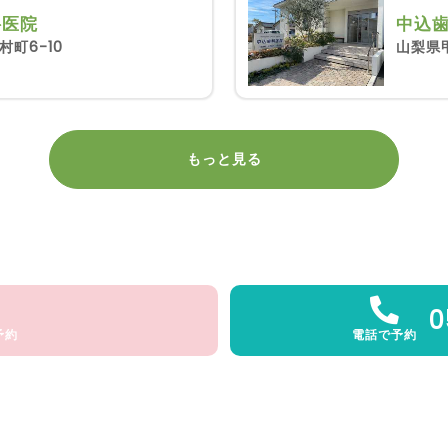
科医院
中込
町6-10
山梨県甲
もっと見る
0
予約
電話で予約