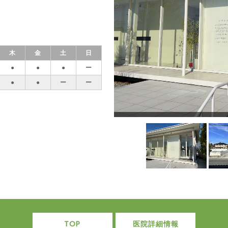
木
金
土
日
●
●
●
ー
●
●
ー
ー
TOP
医院詳細情報