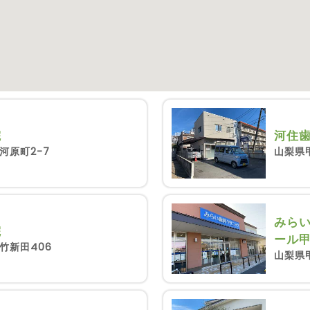
院
河住
河原町2-7
山梨県甲
みらい
院
ール
竹新田406
山梨県