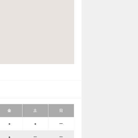
金
土
日
●
●
ー
●
ー
ー