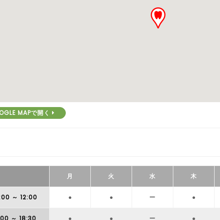
OGLE MAPで開く
月
火
水
木
:00
～ 12:00
●
●
ー
●
:00
～ 18:30
●
●
ー
●