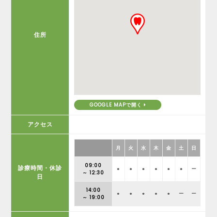
住所
GOOGLE MAPで開く
アクセス
月
火
水
木
金
土
日
09:00
診療時間・休診
●
●
●
●
●
●
ー
～ 12:30
日
14:00
●
●
●
●
●
ー
ー
～ 19:00