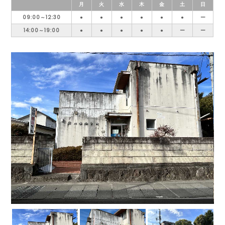
月
火
水
木
金
土
日
09:00～12:30
●
●
●
●
●
●
ー
14:00～19:00
●
●
●
●
●
ー
ー