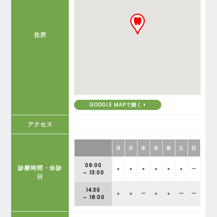
住所
GOOGLE MAPで開く
アクセス
月
火
水
木
金
土
日
09:00
診療時間・休診
●
●
●
●
●
●
ー
～ 13:00
日
14:30
●
●
ー
●
●
ー
ー
～ 18:00