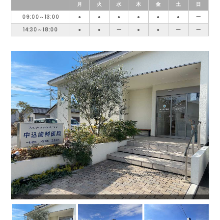
月
火
水
木
金
土
日
09:00～13:00
●
●
●
●
●
●
ー
14:30～18:00
●
●
ー
●
●
ー
ー