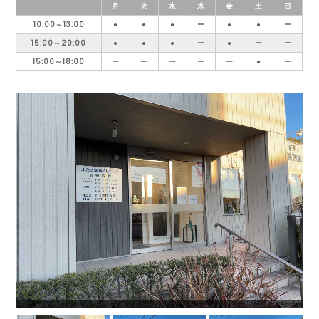
月
火
水
木
金
土
日
10:00～13:00
●
●
●
ー
●
●
ー
15:00～20:00
●
●
●
ー
●
ー
ー
15:00～18:00
ー
ー
ー
ー
ー
●
ー