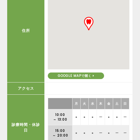
住所
GOOGLE MAPで開く
アクセス
月
火
水
木
金
土
日
10:00
●
●
●
ー
●
●
ー
～ 13:00
診療時間・休診
日
15:00
●
●
●
ー
●
ー
ー
～ 20:00