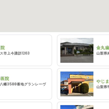
医院
金丸
ス市上今諏訪1263
山梨県
科医院
やじ
八幡3588番地グランレーヴ
山梨県甲