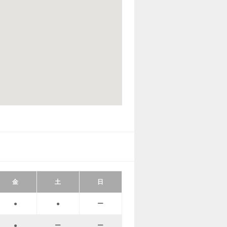
金
土
日
●
●
ー
●
ー
ー