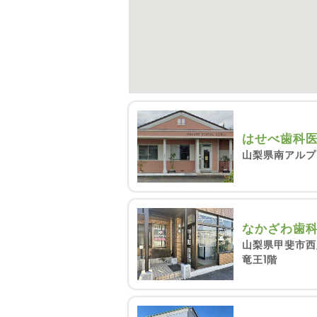
はせべ歯科
山梨県南アルプ
なかざわ歯
山梨県甲斐市西
竜王1階