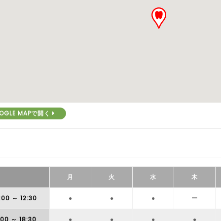
OGLE MAPで開く
月
火
水
木
:00
～ 12:30
●
●
●
ー
:00
～ 18:30
●
●
●
●