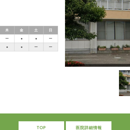
木
金
土
日
ー
●
●
ー
●
●
ー
ー
TOP
医院詳細情報