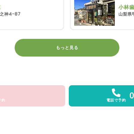
院
小林
之神4-87
山梨県甲
もっと見る
0
予約
電話で予約