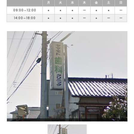
月
火
水
木
金
土
日
09:00～12:00
●
●
●
ー
●
●
ー
14:00～18:00
●
●
●
ー
●
ー
ー