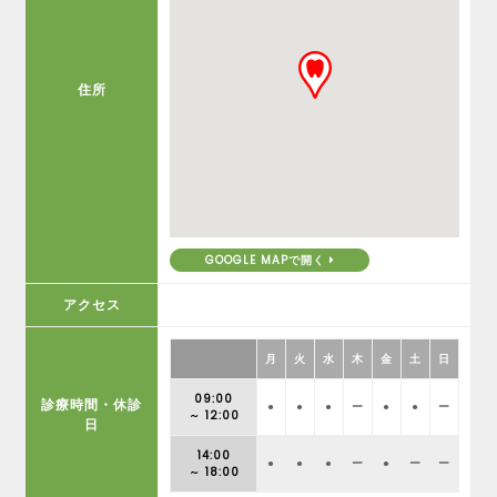
住所
GOOGLE MAPで開く
アクセス
月
火
水
木
金
土
日
09:00
診療時間・休診
●
●
●
ー
●
●
ー
～ 12:00
日
14:00
●
●
●
ー
●
ー
ー
～ 18:00