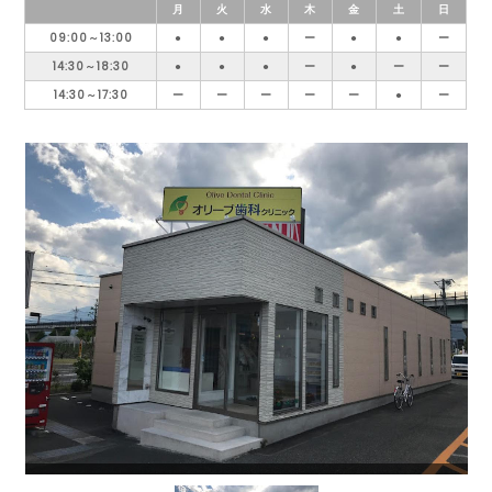
月
火
水
木
金
土
日
09:00～13:00
●
●
●
ー
●
●
ー
14:30～18:30
●
●
●
ー
●
ー
ー
14:30～17:30
ー
ー
ー
ー
ー
●
ー