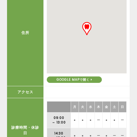
住所
GOOGLE MAPで開く
アクセス
月
火
水
木
金
土
日
09:00
●
●
●
ー
●
●
ー
～ 13:00
診療時間・休診
日
14:30
●
●
●
ー
●
ー
ー