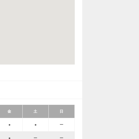
金
土
日
●
●
ー
●
ー
ー