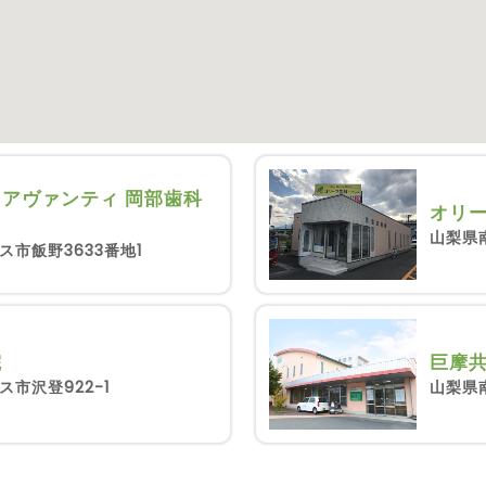
アヴァンティ 岡部歯科
オリ
山梨県
市飯野3633番地1
院
巨摩
市沢登922-1
山梨県