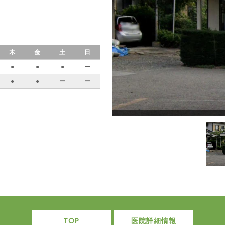
木
金
土
日
●
●
●
ー
●
●
ー
ー
TOP
医院詳細情報