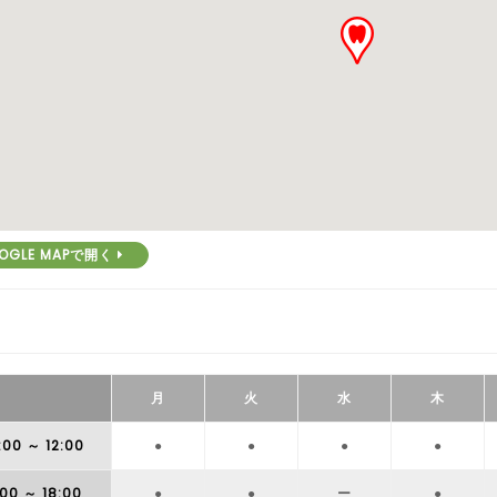
OGLE MAPで開く
月
火
水
木
:00
～ 12:00
●
●
●
●
:00
～ 18:00
●
●
ー
●