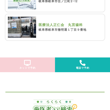
岐阜県岐阜市住ノ江町2-12
医療法人正仁会 丸宮歯科
岐阜県岐阜市徹明通１丁目９番地
ネットで予約
電話で予約