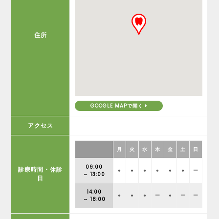
住所
GOOGLE MAPで開く
アクセス
月
火
水
木
金
土
日
09:00
診療時間・休診
●
●
●
●
●
●
ー
～ 13:00
日
14:00
●
●
●
ー
●
ー
ー
～ 18:00