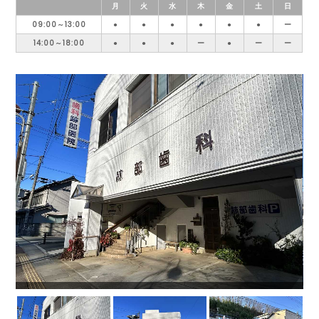
月
火
水
木
金
土
日
09:00～13:00
●
●
●
●
●
●
ー
14:00～18:00
●
●
●
ー
●
ー
ー