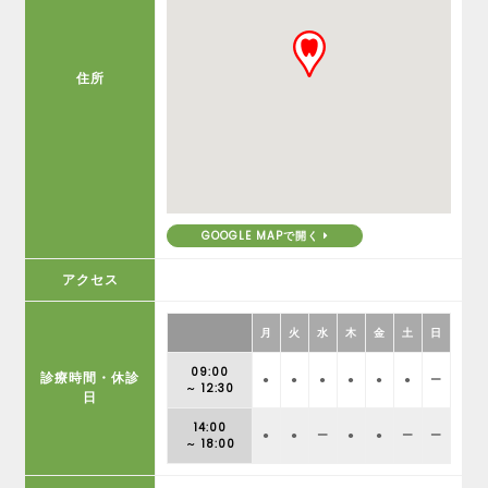
住所
GOOGLE MAPで開く
アクセス
月
火
水
木
金
土
日
09:00
診療時間・休診
●
●
●
●
●
●
ー
～ 12:30
日
14:00
●
●
ー
●
●
ー
ー
～ 18:00