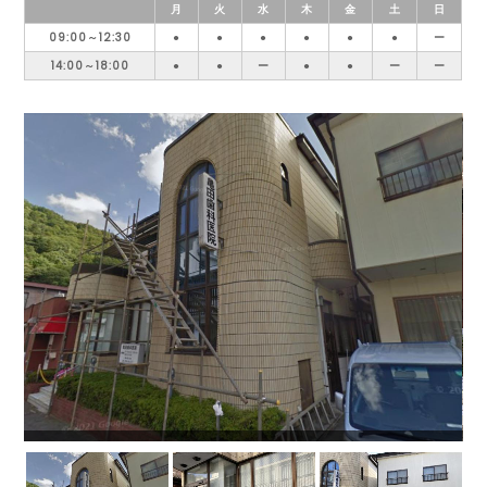
月
火
水
木
金
土
日
09:00～12:30
●
●
●
●
●
●
ー
14:00～18:00
●
●
ー
●
●
ー
ー